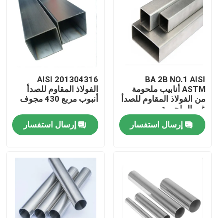
AISI 201304316
BA 2B NO.1 AISI
ASTM أنابيب ملحومة
الفولاذ المقاوم للصدأ
من الفولاذ المقاوم للصدأ
أنبوب مربع 430 مجوف
غير الملحومة
إرسال استفسار
إرسال استفسار
بيت
منتجات
أشرطة فيديو