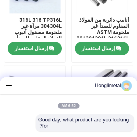
معلومات عنا
أنابيب دائرية من الفولاذ
316L 316 TP316L
المقاوم للصدأ غير
304304L مرآة غير
ملحومة ASTM
ملحومة مصقول أنبوب
جولة في المعمل
201304304L 316316L
الفولاذ المقاوم للصدأ
إرسال استفسار
إرسال استفسار
رقابة جودة
اتصل بنا
Honglimetal
أخبار
6:52 AM
حالات
Good day, what product are you looking 
for?
ملحومة غير ملحومة 316
A312 304L أنابيب
الفولاذ المقاوم للصدأ
مستطيلة من الفولاذ
لفائف الفولاذ المقاوم للصدأ