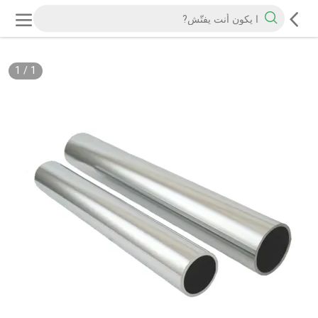
1
/
1